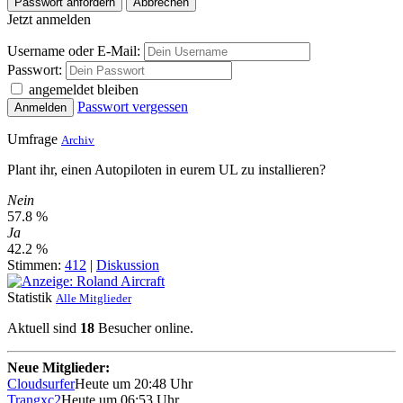
Passwort anfordern
Abbrechen
Jetzt anmelden
Username oder E-Mail:
Passwort:
angemeldet bleiben
Passwort vergessen
Anmelden
Umfrage
Archiv
Plant ihr, einen Autopiloten in eurem UL zu installieren?
Nein
57.8 %
Ja
42.2 %
Stimmen:
412
|
Diskussion
Statistik
Alle Mitglieder
Aktuell sind
18
Besucher online.
Neue Mitglieder:
Cloudsurfer
Heute um 20:48 Uhr
Trangxc2
Heute um 06:53 Uhr