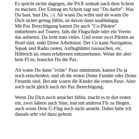
Es spricht nichts dagegen, die PAX zeitnah nach dem Schein
zu machen. Der Eintrag im Schein sagt nur "Du darfst". Was
Du hast, hast Du. ;-) Ab wann Du willst und ab wann Du
Dich sicher genug fühlst, ist davon dann unabhängig.
Mit Pax Berechtigung kannst Du auch "Co-Piloten"
mitnehmen auf Touren, falls die Flugschule oder ein Verein
das anbieten. Da lernt man vieles. Und wenn zwei Piloten an
Bord sind, sinkt Deine Arbeitslast. Der Co kann Navigation,
Squak und Radio rasten, Anflugblätter raussuchen, etc.
Hilfreich ist, einen erfahrenen mitzunehmen. Wenn der aber
kein FI ist, brauchst Du die Pax.
Ab wann Du dann "echte" Paxe mitnimmst, kannst Du ja
noch entscheiden; und ob die ersten Deine Familie oder Deine
Freunde sind. Bei mir waren die Kinder die ersten Paxe. Aber
noch nicht gleich nach der Pax Berechtigung.
Wenn Du Dich noch unsicher fühlst, macht es in den ersten
ein, zwei Jahren auch Sinn, mal mit anderen FIs zu fliegen,
auch wenn Dein Ü-Flug noch nicht ansteht. Dabei habe ich
damals sehr viel dazu gelernt.