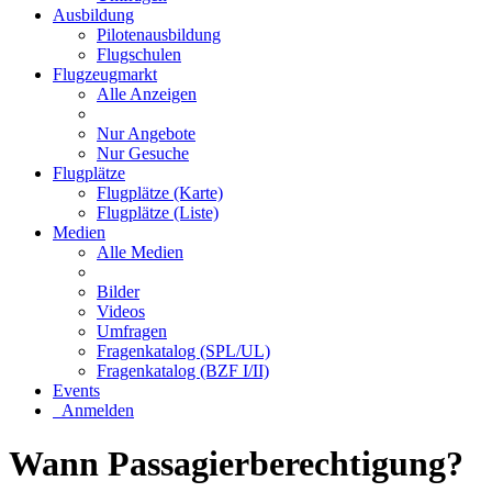
Ausbildung
Pilotenausbildung
Flugschulen
Flugzeugmarkt
Alle Anzeigen
Nur Angebote
Nur Gesuche
Flugplätze
Flugplätze (Karte)
Flugplätze (Liste)
Medien
Alle Medien
Bilder
Videos
Umfragen
Fragenkatalog (SPL/UL)
Fragenkatalog (BZF I/II)
Events
Anmelden
Wann Passagierberechtigung?