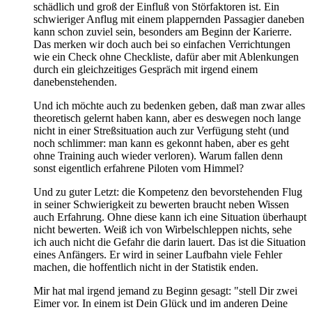
schädlich und groß der Einfluß von Störfaktoren ist. Ein
schwieriger Anflug mit einem plappernden Passagier daneben
kann schon zuviel sein, besonders am Beginn der Karierre.
Das merken wir doch auch bei so einfachen Verrichtungen
wie ein Check ohne Checkliste, dafür aber mit Ablenkungen
durch ein gleichzeitiges Gespräch mit irgend einem
danebenstehenden.
Und ich möchte auch zu bedenken geben, daß man zwar alles
theoretisch gelernt haben kann, aber es deswegen noch lange
nicht in einer Streßsituation auch zur Verfügung steht (und
noch schlimmer: man kann es gekonnt haben, aber es geht
ohne Training auch wieder verloren). Warum fallen denn
sonst eigentlich erfahrene Piloten vom Himmel?
Und zu guter Letzt: die Kompetenz den bevorstehenden Flug
in seiner Schwierigkeit zu bewerten braucht neben Wissen
auch Erfahrung. Ohne diese kann ich eine Situation überhaupt
nicht bewerten. Weiß ich von Wirbelschleppen nichts, sehe
ich auch nicht die Gefahr die darin lauert. Das ist die Situation
eines Anfängers. Er wird in seiner Laufbahn viele Fehler
machen, die hoffentlich nicht in der Statistik enden.
Mir hat mal irgend jemand zu Beginn gesagt: "stell Dir zwei
Eimer vor. In einem ist Dein Glück und im anderen Deine