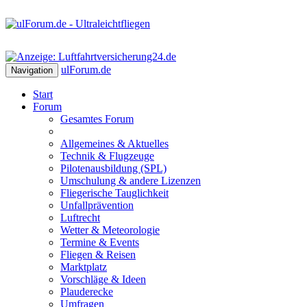
ulForum
.de
Navigation
Start
Forum
Gesamtes Forum
Allgemeines & Aktuelles
Technik & Flugzeuge
Pilotenausbildung (SPL)
Umschulung & andere Lizenzen
Fliegerische Tauglichkeit
Unfallprävention
Luftrecht
Wetter & Meteorologie
Termine & Events
Fliegen & Reisen
Marktplatz
Vorschläge & Ideen
Plauderecke
Umfragen