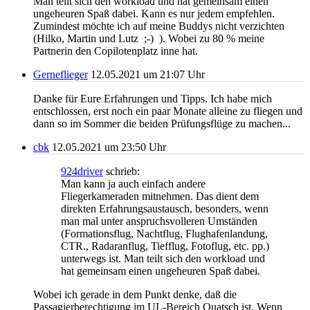
Man teilt sich den workload und hat gemeinsam einen
ungeheuren Spaß dabei. Kann es nur jedem empfehlen.
Zumindest möchte ich auf meine Buddys nicht verzichten
(Hilko, Martin und Lutz ;-) ). Wobei zu 80 % meine
Partnerin den Copilotenplatz inne hat.
Gerneflieger
12.05.2021 um 21:07 Uhr
Danke für Eure Erfahrungen und Tipps. Ich habe mich
entschlossen, erst noch ein paar Monate alleine zu fliegen und
dann so im Sommer die beiden Prüfungsflüge zu machen...
cbk
12.05.2021 um 23:50 Uhr
924driver
schrieb:
Man kann ja auch einfach andere
Fliegerkameraden mitnehmen. Das dient dem
direkten Erfahrungsaustausch, besonders, wenn
man mal unter anspruchsvolleren Umständen
(Formationsflug, Nachtflug, Flughafenlandung,
CTR., Radaranflug, Tiefflug, Fotoflug, etc. pp.)
unterwegs ist. Man teilt sich den workload und
hat gemeinsam einen ungeheuren Spaß dabei.
Wobei ich gerade in dem Punkt denke, daß die
Passagierberechtigung im UL-Bereich Quatsch ist. Wenn