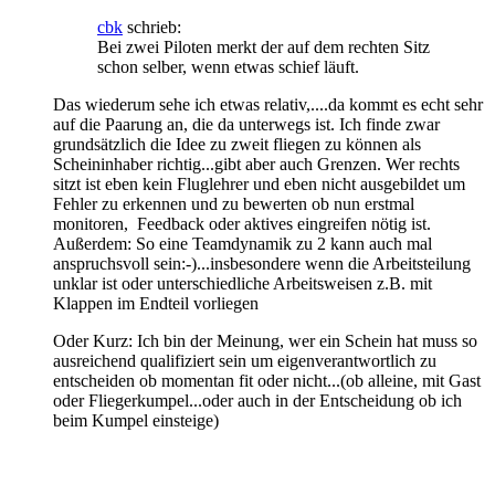
cbk
schrieb:
Bei zwei Piloten merkt der auf dem rechten Sitz
schon selber, wenn etwas schief läuft.
Das wiederum sehe ich etwas relativ,....da kommt es echt sehr
auf die Paarung an, die da unterwegs ist. Ich finde zwar
grundsätzlich die Idee zu zweit fliegen zu können als
Scheininhaber richtig...gibt aber auch Grenzen. Wer rechts
sitzt ist eben kein Fluglehrer und eben nicht ausgebildet um
Fehler zu erkennen und zu bewerten ob nun erstmal
monitoren, Feedback oder aktives eingreifen nötig ist.
Außerdem: So eine Teamdynamik zu 2 kann auch mal
anspruchsvoll sein:-)...insbesondere wenn die Arbeitsteilung
unklar ist oder unterschiedliche Arbeitsweisen z.B. mit
Klappen im Endteil vorliegen
Oder Kurz: Ich bin der Meinung, wer ein Schein hat muss so
ausreichend qualifiziert sein um eigenverantwortlich zu
entscheiden ob momentan fit oder nicht...(ob alleine, mit Gast
oder Fliegerkumpel...oder auch in der Entscheidung ob ich
beim Kumpel einsteige)