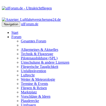
ulForum
.de
Navigation
Start
Forum
Gesamtes Forum
Allgemeines & Aktuelles
Technik & Flugzeuge
Pilotenausbildung (SPL)
Umschulung & andere Lizenzen
Fliegerische Tauglichkeit
Unfallprävention
Luftrecht
Wetter & Meteorologie
Termine & Events
Fliegen & Reisen
Marktplatz
Vorschläge & Ideen
Plauderecke
Umfragen