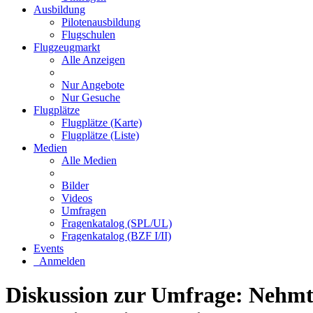
Ausbildung
Pilotenausbildung
Flugschulen
Flugzeugmarkt
Alle Anzeigen
Nur Angebote
Nur Gesuche
Flugplätze
Flugplätze (Karte)
Flugplätze (Liste)
Medien
Alle Medien
Bilder
Videos
Umfragen
Fragenkatalog (SPL/UL)
Fragenkatalog (BZF I/II)
Events
Anmelden
Diskussion zur Umfrage: Nehmt 