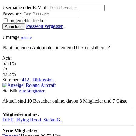
Username oder E-Mail:
Passwort:
angemeldet bleiben
Passwort vergessen
Anmelden
Umfrage
Archiv
Plant ihr, einen Autopiloten in eurem UL zu installieren?
Nein
57.8 %
Ja
42.2 %
Stimmen:
412
|
Diskussion
Statistik
Alle Mitglieder
Aktuell sind
10
Besucher online, davon
3
Mitglieder und
7
Gäste.
Mitglieder online:
DIFH
Flying Hood
Stefan G.
Neue Mitglieder: