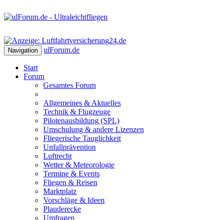
ulForum
.de
Navigation
Start
Forum
Gesamtes Forum
Allgemeines & Aktuelles
Technik & Flugzeuge
Pilotenausbildung (SPL)
Umschulung & andere Lizenzen
Fliegerische Tauglichkeit
Unfallprävention
Luftrecht
Wetter & Meteorologie
Termine & Events
Fliegen & Reisen
Marktplatz
Vorschläge & Ideen
Plauderecke
Umfragen