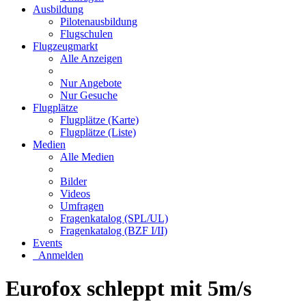
Ausbildung
Pilotenausbildung
Flugschulen
Flugzeugmarkt
Alle Anzeigen
Nur Angebote
Nur Gesuche
Flugplätze
Flugplätze (Karte)
Flugplätze (Liste)
Medien
Alle Medien
Bilder
Videos
Umfragen
Fragenkatalog (SPL/UL)
Fragenkatalog (BZF I/II)
Events
Anmelden
Eurofox schleppt mit 5m/s