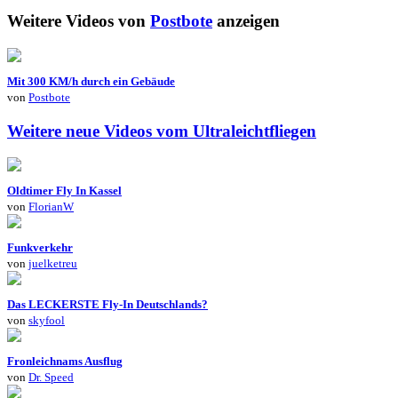
Weitere Videos von
Postbote
anzeigen
Mit 300 KM/h durch ein Gebäude
von
Postbote
Weitere neue Videos vom Ultraleichtfliegen
Oldtimer Fly In Kassel
von
FlorianW
Funkverkehr
von
juelketreu
Das LECKERSTE Fly-In Deutschlands?
von
skyfool
Fronleichnams Ausflug
von
Dr. Speed