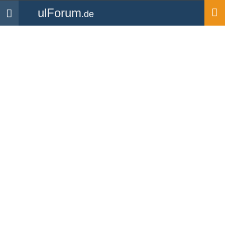
ulForum
.de
Navigation
Startseite
Medien
Videos
Video: Tagesausflug an
die Oststee
Hochgeladen von
RafaelS
| zur
Videoübersicht