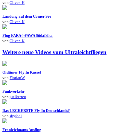
von
Oliver_K
Landung auf dem Comer See
von
Oliver_K
Flug FARA->FAWA Südafrika
von
Oliver_K
Weitere neue Videos vom Ultraleichtfliegen
Oldtimer Fly In Kassel
von
FlorianW
Funkverkehr
von
juelketreu
Das LECKERSTE Fly-In Deutschlands?
von
skyfool
Fronleichnams Ausflug