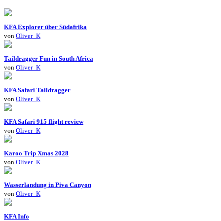
KFA Explorer über Südafrika
von
Oliver_K
Taildragger Fun in South Africa
von
Oliver_K
KFA Safari Taildragger
von
Oliver_K
KFA Safari 915 flight review
von
Oliver_K
Karoo Trip Xmas 2028
von
Oliver_K
Wasserlandung in Piva Canyon
von
Oliver_K
KFA Info