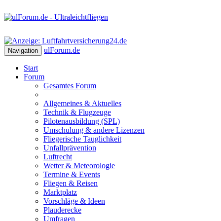
ulForum
.de
Navigation
Start
Forum
Gesamtes Forum
Allgemeines & Aktuelles
Technik & Flugzeuge
Pilotenausbildung (SPL)
Umschulung & andere Lizenzen
Fliegerische Tauglichkeit
Unfallprävention
Luftrecht
Wetter & Meteorologie
Termine & Events
Fliegen & Reisen
Marktplatz
Vorschläge & Ideen
Plauderecke
Umfragen