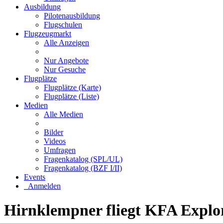
Ausbildung
Pilotenausbildung
Flugschulen
Flugzeugmarkt
Alle Anzeigen
Nur Angebote
Nur Gesuche
Flugplätze
Flugplätze (Karte)
Flugplätze (Liste)
Medien
Alle Medien
Bilder
Videos
Umfragen
Fragenkatalog (SPL/UL)
Fragenkatalog (BZF I/II)
Events
Anmelden
Hirnklempner fliegt KFA Explo