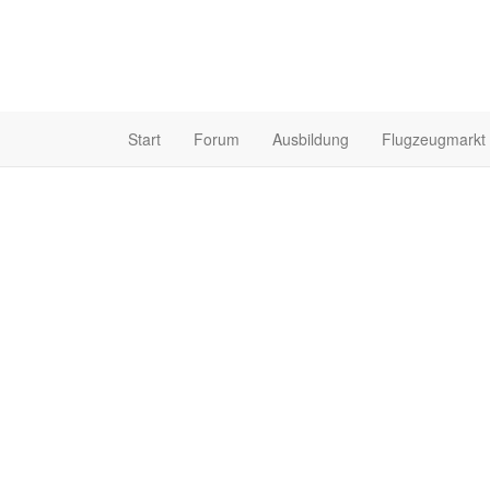
Start
Forum
Ausbildung
Flugzeugmarkt
First Solo mit der C4
Video: Fir
C42