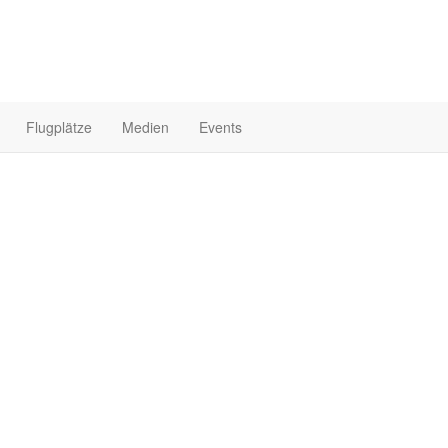
Flugplätze
Medien
Events
Startseite
Me
2
st Solo mit der