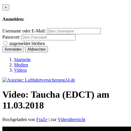
×
Anmelden:
Username oder E-Mail:
Passwort:
angemeldet bleiben
Anmelden
Abbrechen
Startseite
Medien
Videos
Video: Taucha (EDCT) am
11.03.2018
Hochgeladen von
FraZe
| zur
Videoübersicht