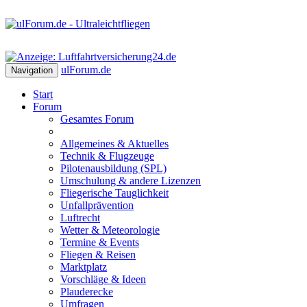
ulForum
.de
Navigation
Start
Forum
Gesamtes Forum
Allgemeines & Aktuelles
Technik & Flugzeuge
Pilotenausbildung (SPL)
Umschulung & andere Lizenzen
Fliegerische Tauglichkeit
Unfallprävention
Luftrecht
Wetter & Meteorologie
Termine & Events
Fliegen & Reisen
Marktplatz
Vorschläge & Ideen
Plauderecke
Umfragen