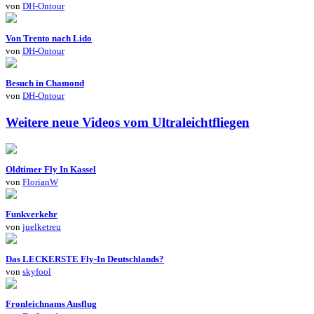
von
DH-Ontour
Von Trento nach Lido
von
DH-Ontour
Besuch in Chamond
von
DH-Ontour
Weitere neue Videos vom Ultraleichtfliegen
Oldtimer Fly In Kassel
von
FlorianW
Funkverkehr
von
juelketreu
Das LECKERSTE Fly-In Deutschlands?
von
skyfool
Fronleichnams Ausflug