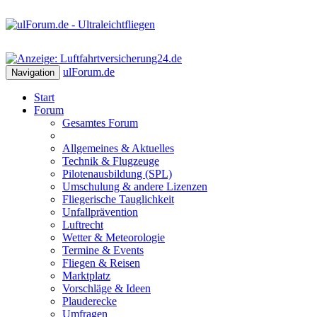
ulForum
.de
Navigation
Start
Forum
Gesamtes Forum
Allgemeines & Aktuelles
Technik & Flugzeuge
Pilotenausbildung (SPL)
Umschulung & andere Lizenzen
Fliegerische Tauglichkeit
Unfallprävention
Luftrecht
Wetter & Meteorologie
Termine & Events
Fliegen & Reisen
Marktplatz
Vorschläge & Ideen
Plauderecke
Umfragen