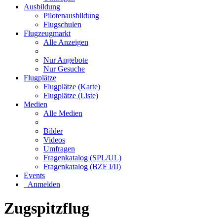
Ausbildung
Pilotenausbildung
Flugschulen
Flugzeugmarkt
Alle Anzeigen
Nur Angebote
Nur Gesuche
Flugplätze
Flugplätze (Karte)
Flugplätze (Liste)
Medien
Alle Medien
Bilder
Videos
Umfragen
Fragenkatalog (SPL/UL)
Fragenkatalog (BZF I/II)
Events
Anmelden
Zugspitzflug