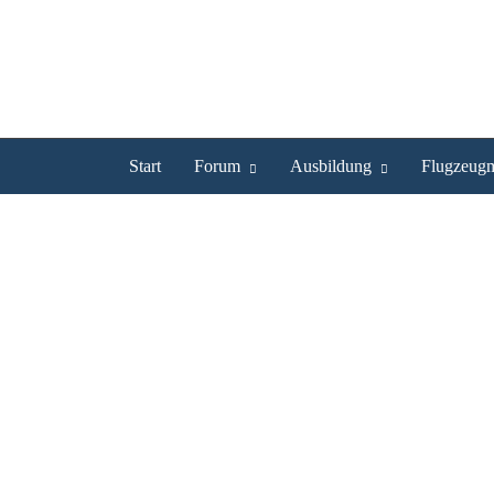
Start
Forum
Ausbildung
Flugzeugm
www.stk-charter.de
Video: www.stk-charter
Hochgeladen von
centurianer
| zur
Videoübersich