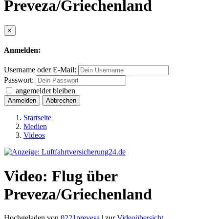
Preveza/Griechenland
×
Anmelden:
Username oder E-Mail:
Passwort:
angemeldet bleiben
Anmelden
Abbrechen
Startseite
Medien
Videos
Video: Flug über
Preveza/Griechenland
Hochgeladen von
0221prevesa
| zur
Videoübersicht