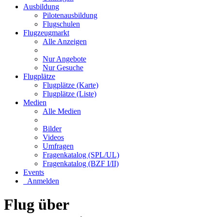
Ausbildung
Pilotenausbildung
Flugschulen
Flugzeugmarkt
Alle Anzeigen
Nur Angebote
Nur Gesuche
Flugplätze
Flugplätze (Karte)
Flugplätze (Liste)
Medien
Alle Medien
Bilder
Videos
Umfragen
Fragenkatalog (SPL/UL)
Fragenkatalog (BZF I/II)
Events
Anmelden
Flug über