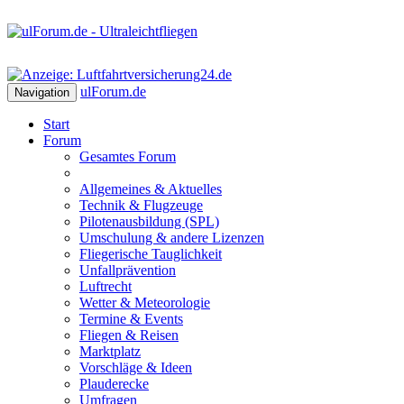
ulForum
.de
Navigation
Start
Forum
Gesamtes Forum
Allgemeines & Aktuelles
Technik & Flugzeuge
Pilotenausbildung (SPL)
Umschulung & andere Lizenzen
Fliegerische Tauglichkeit
Unfallprävention
Luftrecht
Wetter & Meteorologie
Termine & Events
Fliegen & Reisen
Marktplatz
Vorschläge & Ideen
Plauderecke
Umfragen