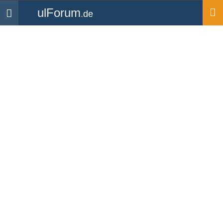
ulForum
.de
Navigation
Startseite
Medien
Videos
Video: Ultraleichtfliegen!
Hochgeladen von
sukram
| zur
Videoübersicht