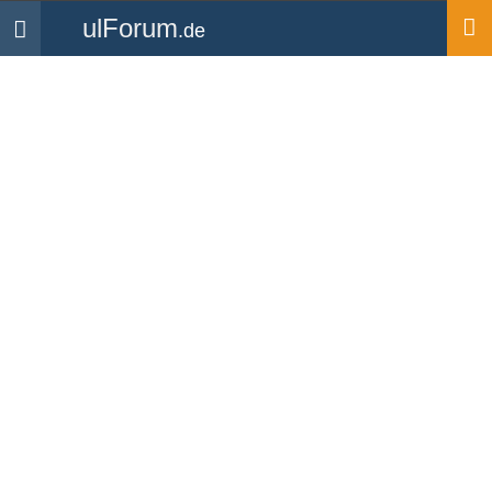
ulForum
.de
Navigation
Startseite
Medien
Videos
Video: www.stk-charter.de
Hochgeladen von
centurianer
| 3 Kommentare | zur
Videoübersicht