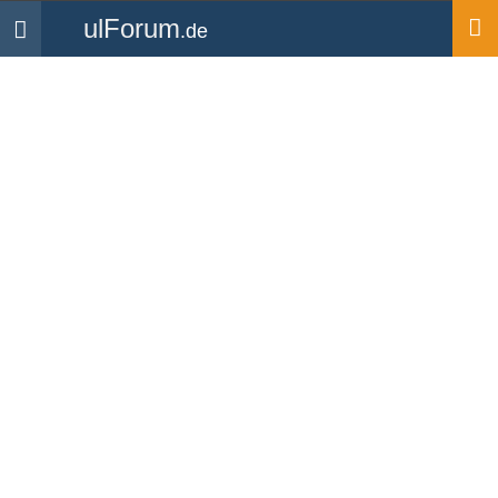
ulForum
.de
Navigation
Startseite
Medien
Videos
Video: Abfug in
Magdeburg EDBM bei
starken Seitenwind...
Hochgeladen von
aerotimmi
| zur
Videoübersicht