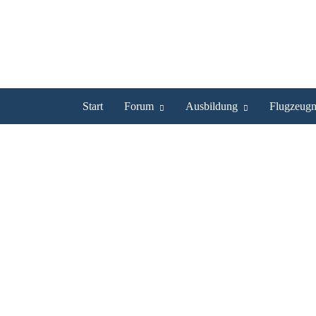
Start
Forum
Ausbildung
Flugzeugm
Checkliste mal anders
Checkliste mal anders
Forum
-
Vorschläge & Ideen
«
1
2
3
4