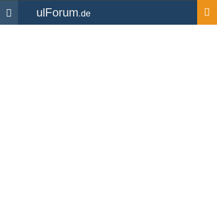
ulForum
.de
Navigation
Startseite
Forum
Vorschläge & Ideen
Log Book hours tracking
Forum
-
Vorschläge & Ideen
FlyingHamish
Da ich glaube, dass ich in Zukunft nicht so viel fliegen werde,
wollte ich eine Methode zur Verfolgung des Logbuchs, um zu