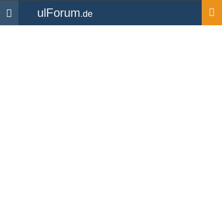
ulForum
.de
Navigation
Startseite
Forum
Vorschläge & Ideen
ulForum.de App-
Verzeichnis listet Apps für
Piloten
Forum
-
Vorschläge & Ideen
«
1
2
3
»