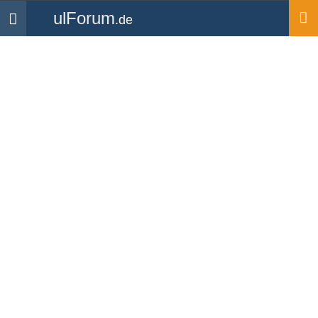
ulForum
.de
Navigation
Startseite
Forum
Wetter & Meteorologie
Nordpol
Forum
-
Wetter & Meteorologie
«
2
3
4
»
d-mike