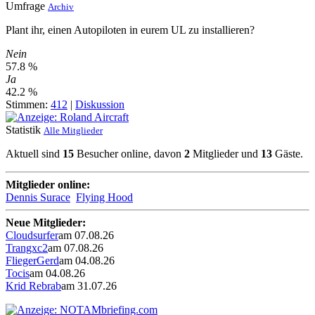
Umfrage
Archiv
Plant ihr, einen Autopiloten in eurem UL zu installieren?
Nein
57.8 %
Ja
42.2 %
Stimmen:
412
|
Diskussion
Statistik
Alle Mitglieder
Aktuell sind
15
Besucher online, davon
2
Mitglieder und
13
Gäste.
Mitglieder online:
Dennis Surace
Flying Hood
Neue Mitglieder:
Cloudsurfer
am 07.08.26
Trangxc2
am 07.08.26
FliegerGerd
am 04.08.26
Tocis
am 04.08.26
Krid Rebrab
am 31.07.26