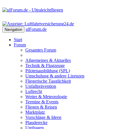
ulForum
.de
Navigation
Start
Forum
Gesamtes Forum
Allgemeines & Aktuelles
Technik & Flugzeuge
Pilotenausbildung (SPL)
Umschulung & andere Lizenzen
Fliegerische Tauglichkeit
Unfallprävention
Luftrecht
Wetter & Meteorologie
Termine & Events
Fliegen & Reisen
Marktplatz
Vorschläge & Ideen
Plauderecke
Umfragen