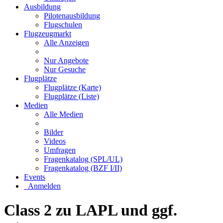
Ausbildung
Pilotenausbildung
Flugschulen
Flugzeugmarkt
Alle Anzeigen
Nur Angebote
Nur Gesuche
Flugplätze
Flugplätze (Karte)
Flugplätze (Liste)
Medien
Alle Medien
Bilder
Videos
Umfragen
Fragenkatalog (SPL/UL)
Fragenkatalog (BZF I/II)
Events
Anmelden
Class 2 zu LAPL und ggf.