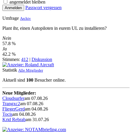
angemeldet bleiben
Passwort vergessen
Anmelden
Umfrage
Archiv
Plant ihr, einen Autopiloten in eurem UL zu installieren?
Nein
57.8 %
Ja
42.2 %
Stimmen:
412
|
Diskussion
Statistik
Alle Mitglieder
Aktuell sind
100
Besucher online.
Neue Mitglieder:
Cloudsurfer
am 07.08.26
Trangxc2
am 07.08.26
FliegerGerd
am 04.08.26
Tocis
am 04.08.26
Krid Rebrab
am 31.07.26