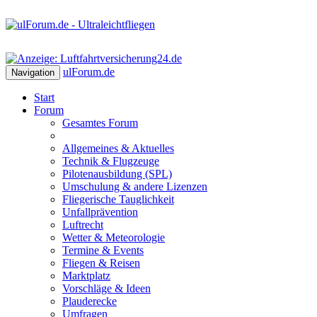
ulForum
.de
Navigation
Start
Forum
Gesamtes Forum
Allgemeines & Aktuelles
Technik & Flugzeuge
Pilotenausbildung (SPL)
Umschulung & andere Lizenzen
Fliegerische Tauglichkeit
Unfallprävention
Luftrecht
Wetter & Meteorologie
Termine & Events
Fliegen & Reisen
Marktplatz
Vorschläge & Ideen
Plauderecke
Umfragen