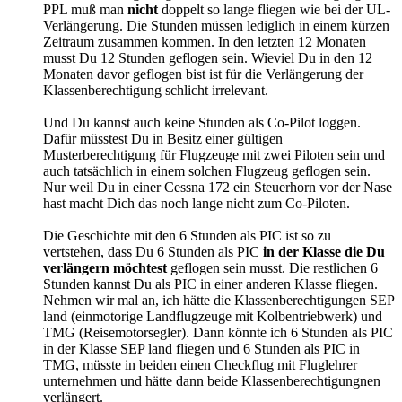
PPL muß man
nicht
doppelt so lange fliegen wie bei der UL-
Verlängerung. Die Stunden müssen lediglich in einem kürzen
Zeitraum zusammen kommen. In den letzten 12 Monaten
musst Du 12 Stunden geflogen sein. Wieviel Du in den 12
Monaten davor geflogen bist ist für die Verlängerung der
Klassenberechtigung schlicht irrelevant.
Und Du kannst auch keine Stunden als Co-Pilot loggen.
Dafür müsstest Du in Besitz einer gültigen
Musterberechtigung für Flugzeuge mit zwei Piloten sein und
auch tatsächlich in einem solchen Flugzeug geflogen sein.
Nur weil Du in einer Cessna 172 ein Steuerhorn vor der Nase
hast macht Dich das noch lange nicht zum Co-Piloten.
Die Geschichte mit den 6 Stunden als PIC ist so zu
vertstehen, dass Du 6 Stunden als PIC
in der Klasse die Du
verlängern möchtest
geflogen sein musst. Die restlichen 6
Stunden kannst Du als PIC in einer anderen Klasse fliegen.
Nehmen wir mal an, ich hätte die Klassenberechtigungen SEP
land (einmotorige Landflugzeuge mit Kolbentriebwerk) und
TMG (Reisemotorsegler). Dann könnte ich 6 Stunden als PIC
in der Klasse SEP land fliegen und 6 Stunden als PIC in
TMG, müsste in beiden einen Checkflug mit Fluglehrer
unternehmen und hätte dann beide Klassenberechtigungnen
verlängert.