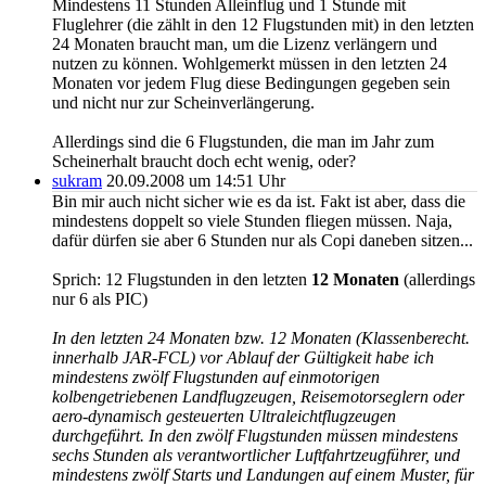
Mindestens 11 Stunden Alleinflug und 1 Stunde mit
Fluglehrer (die zählt in den 12 Flugstunden mit) in den letzten
24 Monaten braucht man, um die Lizenz verlängern und
nutzen zu können. Wohlgemerkt müssen in den letzten 24
Monaten vor jedem Flug diese Bedingungen gegeben sein
und nicht nur zur Scheinverlängerung.
Allerdings sind die 6 Flugstunden, die man im Jahr zum
Scheinerhalt braucht doch echt wenig, oder?
sukram
20.09.2008 um 14:51 Uhr
Bin mir auch nicht sicher wie es da ist. Fakt ist aber, dass die
mindestens doppelt so viele Stunden fliegen müssen. Naja,
dafür dürfen sie aber 6 Stunden nur als Copi daneben sitzen...
Sprich: 12 Flugstunden in den letzten
12 Monaten
(allerdings
nur 6 als PIC)
In den letzten 24 Monaten bzw. 12 Monaten (Klassenberecht.
innerhalb JAR-FCL) vor Ablauf der Gültigkeit habe ich
mindestens zwölf Flugstunden auf einmotorigen
kolbengetriebenen Landflugzeugen, Reisemotorseglern oder
aero-dynamisch gesteuerten Ultraleichtflugzeugen
durchgeführt. In den zwölf Flugstunden müssen mindestens
sechs Stunden als verantwortlicher Luftfahrtzeugführer, und
mindestens zwölf Starts und Landungen auf einem Muster, für