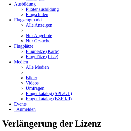
Ausbildung
Pilotenausbildung
Flugschulen
Flugzeugmarkt
Alle Anzeigen
Nur Angebote
Nur Gesuche
Flugplätze
Flugplätze (Karte)
Flugplätze (Liste)
Medien
Alle Medien
Bilder
Videos
Umfragen
Fragenkatalog (SPL/UL)
Fragenkatalog (BZF I/II)
Events
Anmelden
Verlängerung der Lizenz