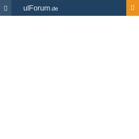
ulForum
.de
Navigation
Startseite
Forum
Luftrecht
Halbkreisflughöhen / 1013
Forum
-
Luftrecht
«
2
3
4
»
Ende
Steffen_E