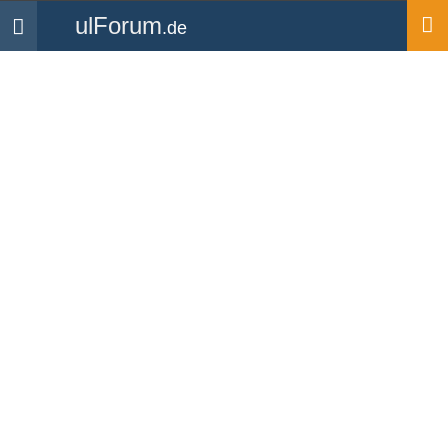
ulForum
.de
Navigation
Startseite
Forum
Luftrecht
1
2
»
Ende
Halbkreisflughöhen / 1013
Forum
-
Luftrecht
Feuerfresser
Hallo zusammen,
ich habe irgendwann mal gelernt, dass man ab 2000 ft AGL