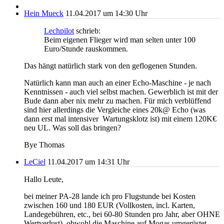
Hein Mueck
11.04.2017 um 14:30 Uhr
Lechpilot
schrieb:
Beim eigenen Flieger wird man selten unter 100
Euro/Stunde rauskommen.
Das hängt natürlich stark von den geflogenen Stunden.
Natürlich kann man auch an einer Echo-Maschine - je nach
Kenntnissen - auch viel selbst machen. Gewerblich ist mit der
Bude dann aber nix mehr zu machen. Für mich verblüffend
sind hier allerdings die Vergleiche eines 20k@ Echo (was
dann erst mal intensiver Wartungsklotz ist) mit einem 120K€
neu UL. Was soll das bringen?
Bye Thomas
LeCiel
11.04.2017 um 14:31 Uhr
Hallo Leute,
bei meiner PA-28 lande ich pro Flugstunde bei Kosten
zwischen 160 und 180 EUR (Vollkosten, incl. Karten,
Landegebühren, etc., bei 60-80 Stunden pro Jahr, aber OHNE
Wertverlust), obwohl die Maschine auf Mogas umgerüstet