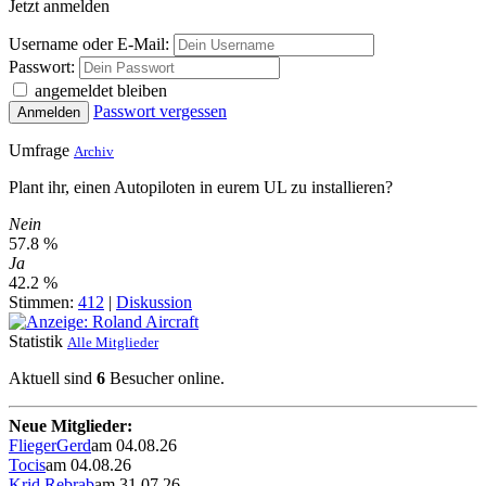
Jetzt anmelden
Username oder E-Mail:
Passwort:
angemeldet bleiben
Passwort vergessen
Anmelden
Umfrage
Archiv
Plant ihr, einen Autopiloten in eurem UL zu installieren?
Nein
57.8 %
Ja
42.2 %
Stimmen:
412
|
Diskussion
Statistik
Alle Mitglieder
Aktuell sind
6
Besucher online.
Neue Mitglieder:
FliegerGerd
am 04.08.26
Tocis
am 04.08.26
Krid Rebrab
am 31.07.26