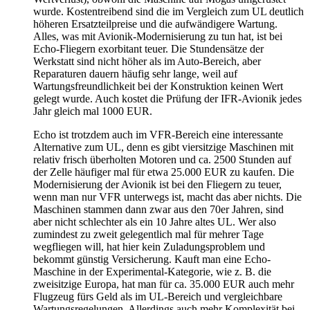
wurde. Kostentreibend sind die im Vergleich zum UL deutlich
höheren Ersatzteilpreise und die aufwändigere Wartung.
Alles, was mit Avionik-Modernisierung zu tun hat, ist bei
Echo-Fliegern exorbitant teuer. Die Stundensätze der
Werkstatt sind nicht höher als im Auto-Bereich, aber
Reparaturen dauern häufig sehr lange, weil auf
Wartungsfreundlichkeit bei der Konstruktion keinen Wert
gelegt wurde. Auch kostet die Prüfung der IFR-Avionik jedes
Jahr gleich mal 1000 EUR.
Echo ist trotzdem auch im VFR-Bereich eine interessante
Alternative zum UL, denn es gibt viersitzige Maschinen mit
relativ frisch überholten Motoren und ca. 2500 Stunden auf
der Zelle häufiger mal für etwa 25.000 EUR zu kaufen. Die
Modernisierung der Avionik ist bei den Fliegern zu teuer,
wenn man nur VFR unterwegs ist, macht das aber nichts. Die
Maschinen stammen dann zwar aus den 70er Jahren, sind
aber nicht schlechter als ein 10 Jahre altes UL. Wer also
zumindest zu zweit gelegentlich mal für mehrer Tage
wegfliegen will, hat hier kein Zuladungsproblem und
bekommt günstig Versicherung. Kauft man eine Echo-
Maschine in der Experimental-Kategorie, wie z. B. die
zweisitzige Europa, hat man für ca. 35.000 EUR auch mehr
Flugzeug fürs Geld als im UL-Bereich und vergleichbare
Wartungsregelungen. Allerdings auch mehr Komplexität bei