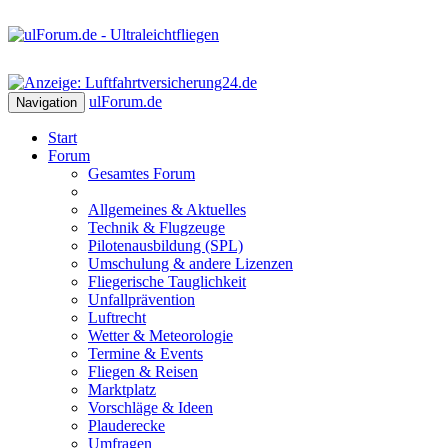
ulForum
.de
Navigation
Start
Forum
Gesamtes Forum
Allgemeines & Aktuelles
Technik & Flugzeuge
Pilotenausbildung (SPL)
Umschulung & andere Lizenzen
Fliegerische Tauglichkeit
Unfallprävention
Luftrecht
Wetter & Meteorologie
Termine & Events
Fliegen & Reisen
Marktplatz
Vorschläge & Ideen
Plauderecke
Umfragen