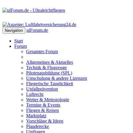
ulForum
.de
Navigation
Start
Forum
Gesamtes Forum
Allgemeines & Aktuelles
Technik & Flugzeuge
Pilotenausbildung (SPL)
Umschulung & andere Lizenzen
Fliegerische Tauglichkeit
Unfallprävention
Luftrecht
Wetter & Meteorologie
Termine & Events
Fliegen & Reisen
Marktplatz
Vorschläge & Ideen
Plauderecke
Umfragen