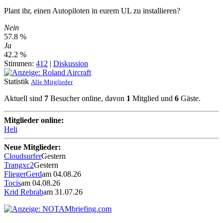
Plant ihr, einen Autopiloten in eurem UL zu installieren?
Nein
57.8 %
Ja
42.2 %
Stimmen:
412
|
Diskussion
Statistik
Alle Mitglieder
Aktuell sind
7
Besucher online, davon
1
Mitglied und
6
Gäste.
Mitglieder online:
Heli
Neue Mitglieder:
Cloudsurfer
Gestern
Trangxc2
Gestern
FliegerGerd
am 04.08.26
Tocis
am 04.08.26
Krid Rebrab
am 31.07.26