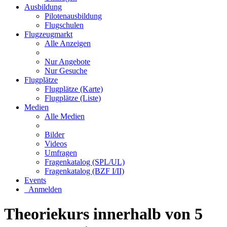
Ausbildung
Pilotenausbildung
Flugschulen
Flugzeugmarkt
Alle Anzeigen
Nur Angebote
Nur Gesuche
Flugplätze
Flugplätze (Karte)
Flugplätze (Liste)
Medien
Alle Medien
Bilder
Videos
Umfragen
Fragenkatalog (SPL/UL)
Fragenkatalog (BZF I/II)
Events
Anmelden
Theoriekurs innerhalb von 5