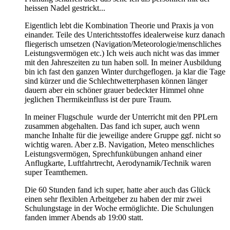
heissen Nadel gestrickt...
Eigentlich lebt die Kombination Theorie und Praxis ja von
einander. Teile des Unterichtsstoffes idealerweise kurz danach
fliegerisch umsetzen (Navigation/Meteorologie/menschliches
Leistungsvermögen etc.) Ich weis auch nicht was das immer
mit den Jahreszeiten zu tun haben soll. In meiner Ausbildung
bin ich fast den ganzen Winter durchgeflogen. ja klar die Tage
sind kürzer und die Schlechtwetterphasen können länger
dauern aber ein schöner grauer bedeckter Himmel ohne
jeglichen Thermikeinfluss ist der pure Traum.
In meiner Flugschule wurde der Unterricht mit den PPLern
zusammen abgehalten. Das fand ich super, auch wenn
manche Inhalte für die jeweilige andere Gruppe ggf. nicht so
wichtig waren. Aber z.B. Navigation, Meteo menschliches
Leistungsvermögen, Sprechfunkübungen anhand einer
Anflugkarte, Luftfahrtrecht, Aerodynamik/Technik waren
super Teamthemen.
Die 60 Stunden fand ich super, hatte aber auch das Glück
einen sehr flexiblen Arbeitgeber zu haben der mir zwei
Schulungstage in der Woche ermöglichte. Die Schulungen
fanden immer Abends ab 19:00 statt.