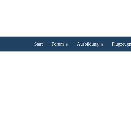
Start
Forum
Ausbildung
Flugzeugm
Frage zu Passgierberechti
Frage zu Passgierbere
Forum
-
Pilotenausbildung (SPL)
«
1
2
3
4
5
»