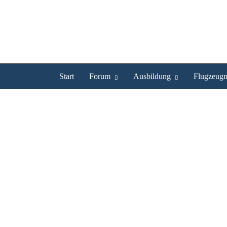
Start
Forum
Ausbildung
Flugzeugm
Frage zu Passgierberechti
Frage zu Passgierbere
Forum
-
Pilotenausbildung (SPL)
«
1
2
3
4
5
»