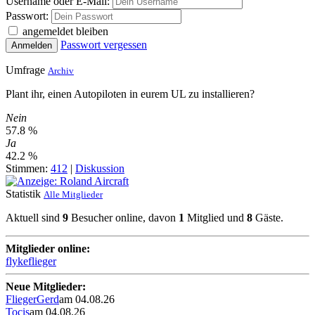
Username oder E-Mail:
Passwort:
angemeldet bleiben
Passwort vergessen
Anmelden
Umfrage
Archiv
Plant ihr, einen Autopiloten in eurem UL zu installieren?
Nein
57.8 %
Ja
42.2 %
Stimmen:
412
|
Diskussion
Statistik
Alle Mitglieder
Aktuell sind
9
Besucher online, davon
1
Mitglied und
8
Gäste.
Mitglieder online:
flykeflieger
Neue Mitglieder:
FliegerGerd
am 04.08.26
Tocis
am 04.08.26