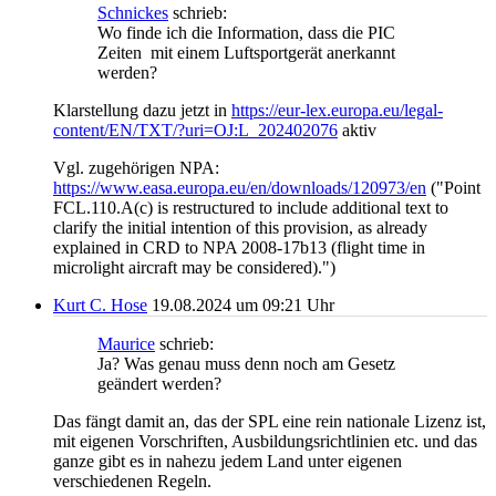
Schnickes
schrieb:
Wo finde ich die Information, dass die PIC
Zeiten mit einem Luftsportgerät anerkannt
werden?
Klarstellung dazu jetzt in
https://eur-lex.europa.eu/legal-
content/EN/TXT/?uri=OJ:L_202402076
aktiv
Vgl. zugehörigen NPA:
https://www.easa.europa.eu/en/downloads/120973/en
("Point
FCL.110.A(c) is restructured to include additional text to
clarify the initial intention of this provision, as already
explained in CRD to NPA 2008-17b13 (flight time in
microlight aircraft may be considered).")
Kurt C. Hose
19.08.2024 um 09:21 Uhr
Maurice
schrieb:
Ja? Was genau muss denn noch am Gesetz
geändert werden?
Das fängt damit an, das der SPL eine rein nationale Lizenz ist,
mit eigenen Vorschriften, Ausbildungsrichtlinien etc. und das
ganze gibt es in nahezu jedem Land unter eigenen
verschiedenen Regeln.