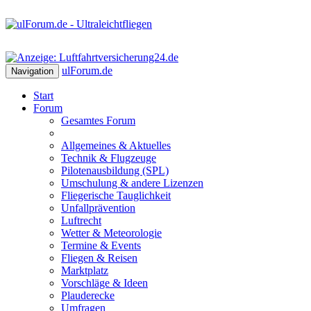
ulForum
.de
Navigation
Start
Forum
Gesamtes Forum
Allgemeines & Aktuelles
Technik & Flugzeuge
Pilotenausbildung (SPL)
Umschulung & andere Lizenzen
Fliegerische Tauglichkeit
Unfallprävention
Luftrecht
Wetter & Meteorologie
Termine & Events
Fliegen & Reisen
Marktplatz
Vorschläge & Ideen
Plauderecke
Umfragen