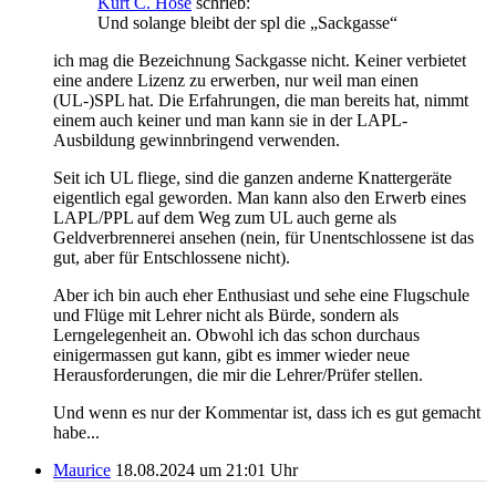
Kurt C. Hose
schrieb:
Und solange bleibt der spl die „Sackgasse“
ich mag die Bezeichnung Sackgasse nicht. Keiner verbietet
eine andere Lizenz zu erwerben, nur weil man einen
(UL-)SPL hat. Die Erfahrungen, die man bereits hat, nimmt
einem auch keiner und man kann sie in der LAPL-
Ausbildung gewinnbringend verwenden.
Seit ich UL fliege, sind die ganzen anderne Knattergeräte
eigentlich egal geworden. Man kann also den Erwerb eines
LAPL/PPL auf dem Weg zum UL auch gerne als
Geldverbrennerei ansehen (nein, für Unentschlossene ist das
gut, aber für Entschlossene nicht).
Aber ich bin auch eher Enthusiast und sehe eine Flugschule
und Flüge mit Lehrer nicht als Bürde, sondern als
Lerngelegenheit an. Obwohl ich das schon durchaus
einigermassen gut kann, gibt es immer wieder neue
Herausforderungen, die mir die Lehrer/Prüfer stellen.
Und wenn es nur der Kommentar ist, dass ich es gut gemacht
habe...
Maurice
18.08.2024 um 21:01 Uhr