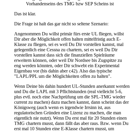
Vorhandenseins des TMG bzw SEP Scheins ist
Das ist klar.
Die Frage ist halt das gar nicht so seltene Szenario:
Angenommen Du willst primär fürs erste UL fliegen, willst
Dir aber die Möglichkeit offen halten mittelfristig auch E-
Klasse zu fliegen, sei es weil Du Dir vorstellen kannst, mal
gelegentlich eine Cessna zu chartern, sei es weil Du Dir
vorstellen kannst dass sich die finanziellen Spielräume
erweitern können, oder weil Dir Nordsee bis Zugspitze zu
eng werden könnten, oder Dir schwebt ein Experimental
Eigenbau vor (bis dahin aber c42). Also das typische
"LAPL/PPL um die Möglichkeiten offen zu halten".
Wenn Deine bis dahin hundert UL-Stunden anerkannt werden
und Du die LAPL mit 3 Pflichtstunden (real vielleicht 5-6,
plus evtl. noch eine Nachprüfung um die SPL-TMG wieder
current zu machen) dazu machen kannst, dann scheint das der
Königsweg (auch wenn es irgendwie Irrsinn ist, aus
regulatorischen Gründen eine Lizenz zu machen, die man
eigentlich nie nutzt). Wenn Du erst mal für 20 Stunden einen
TMG chartern musst, dann fällt das aber raus. Bzw. wenn Du
erst mal 10 Stunden eine E-Klasse chartern musst, um