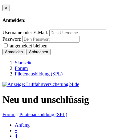
×
Anmelden:
Username oder E-Mail:
Passwort:
angemeldet bleiben
Anmelden
Abbrechen
Startseite
Forum
Pilotenausbildung (SPL)
Neu und unschlüssig
Forum
-
Pilotenausbildung (SPL)
Anfang
«
4