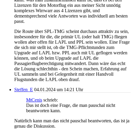
Lizenzen für den Motorflug ein aus meiner Sicht unnötig
komplexes Wirrwarr aus 4 Lizenzen gibt, und
dementsprechend viele Antworten was individuell am besten
passt.
Die Route über SPL-TMG scheint durchaus attraktiv zu sein,
insbesondere für die, die primär UL (oder halt TMG) fliegen
wollen aber offen für LAPL und PPL sein wollen. Eine Frage
die sich mir stellt ist, ob die TMG-Pflichtstunden zum
Upgrade auf LAPL bzw. PPL auch mit UL geflogen werden
können, und ob beim Upgrade auf LAPL die
Passagierflugberechtigung mitwandert. Dann wäre das echt
die Lösung schlechthin - den Schein machen, Erfahrung auf
UL sammeln und bei Gelegenheit mit einer Handvoll
Flugstunden die LAPL oben drauf.
Steffen_E
04.01.2024 um 14:21 Uhr
MtCenis
schrieb:
Das ist doch eine Frage, die man pauschal nicht
beantworten kann.
Natürlich kann man das nicht pauschal beantworten, das ist ja
genau die Diskussion.