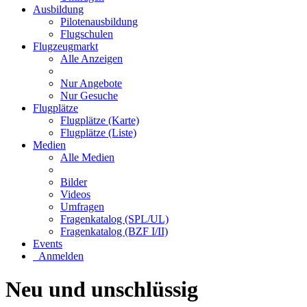
Ausbildung
Pilotenausbildung
Flugschulen
Flugzeugmarkt
Alle Anzeigen
Nur Angebote
Nur Gesuche
Flugplätze
Flugplätze (Karte)
Flugplätze (Liste)
Medien
Alle Medien
Bilder
Videos
Umfragen
Fragenkatalog (SPL/UL)
Fragenkatalog (BZF I/II)
Events
Anmelden
Neu und unschlüssig