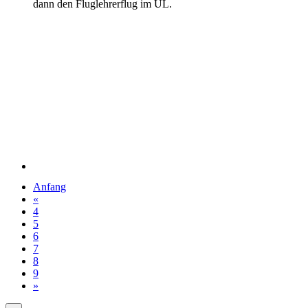
dann den Fluglehrerflug im UL.
Anfang
«
4
5
6
7
8
9
»