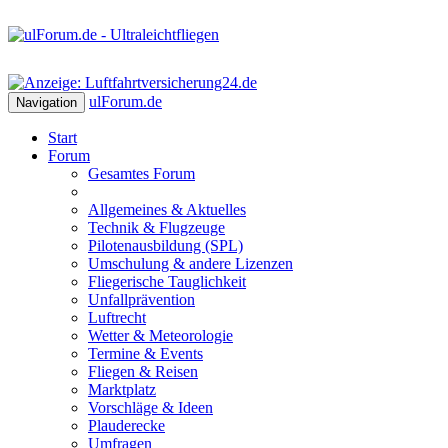
ulForum
.de
Navigation
Start
Forum
Gesamtes Forum
Allgemeines & Aktuelles
Technik & Flugzeuge
Pilotenausbildung (SPL)
Umschulung & andere Lizenzen
Fliegerische Tauglichkeit
Unfallprävention
Luftrecht
Wetter & Meteorologie
Termine & Events
Fliegen & Reisen
Marktplatz
Vorschläge & Ideen
Plauderecke
Umfragen