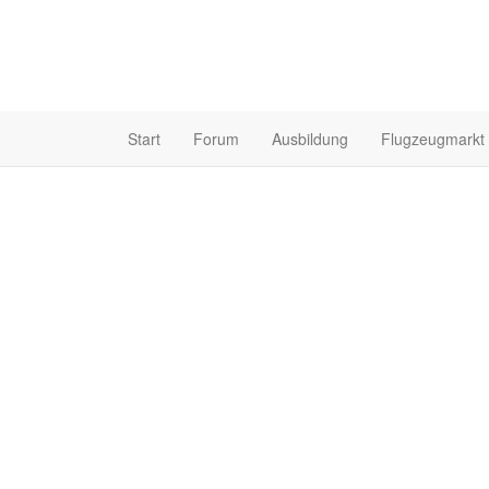
Start
Forum
Ausbildung
Flugzeugmarkt
Erfahrung mit Hirth F
Erfahrung
Forum
-
Technik & Flugzeuge