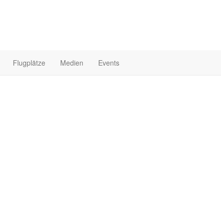
Flugplätze
Medien
Events
Startseite
Fo
23
 mit Hirth F23