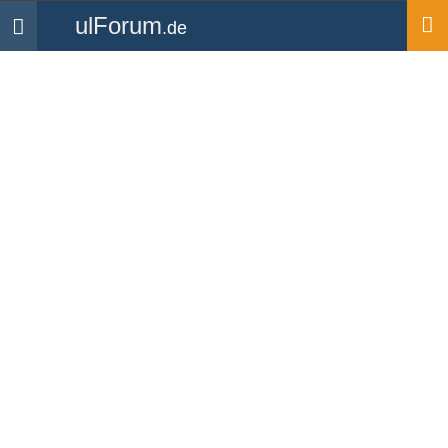
ulForum
.de
Navigation
Startseite
Forum
Technik & Flugzeuge
Adapter für Telcom
Intercom
Forum
-
Technik & Flugzeuge
gelöschter User
Verehrte Fliegergemeinde, in meinem UL befindet sich ein
"Telcom Intercom" mit 5-poligem Headsetanschluß. Die