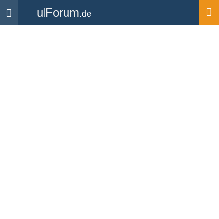
ulForum
.de
Navigation
Startseite
Forum
Technik & Flugzeuge
Gasfeder befuellen
Forum
-
Technik & Flugzeuge
Chris_EDNC
Hi Leute
Weiss jemand eine Adresse, wo man Gasfedern nachfuellen
lassen kann? Die an meinen Tueren machen mal wieder