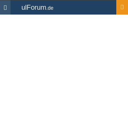
ulForum
.de
Navigation
Startseite
Forum
Technik & Flugzeuge
Verbindungsabbruch
Skydemon und TRX1500
via Air Connect
Forum
-
Technik & Flugzeuge
«
1
2
3
»