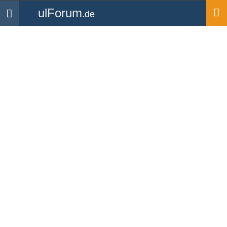
ulForum
.de
Navigation
Startseite
Forum
Technik & Flugzeuge
Stratux Europe Edition
Forum
-
Technik & Flugzeuge
«
1
2
3
»
Ende
dg2gjk