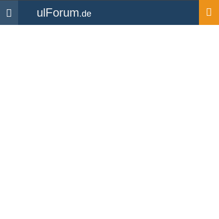
ulForum
.de
Navigation
Startseite
Forum
Technik & Flugzeuge
1
2
»
Vergaservorwärmung bei
C 42 A, 80 PS Rotax
nachrüsten
Forum
-
Technik & Flugzeuge
Günter50389