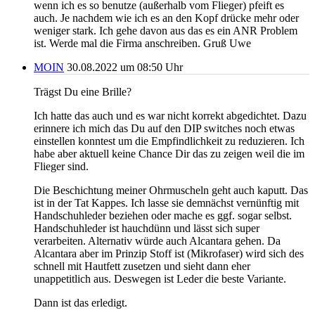
wenn ich es so benutze (außerhalb vom Flieger) pfeift es
auch. Je nachdem wie ich es an den Kopf drücke mehr oder
weniger stark. Ich gehe davon aus das es ein ANR Problem
ist. Werde mal die Firma anschreiben. Gruß Uwe
MOIN
30.08.2022 um 08:50 Uhr
Trägst Du eine Brille?
Ich hatte das auch und es war nicht korrekt abgedichtet. Dazu
erinnere ich mich das Du auf den DIP switches noch etwas
einstellen konntest um die Empfindlichkeit zu reduzieren. Ich
habe aber aktuell keine Chance Dir das zu zeigen weil die im
Flieger sind.
Die Beschichtung meiner Ohrmuscheln geht auch kaputt. Das
ist in der Tat Kappes. Ich lasse sie demnächst vernünftig mit
Handschuhleder beziehen oder mache es ggf. sogar selbst.
Handschuhleder ist hauchdünn und lässt sich super
verarbeiten. Alternativ würde auch Alcantara gehen. Da
Alcantara aber im Prinzip Stoff ist (Mikrofaser) wird sich des
schnell mit Hautfett zusetzen und sieht dann eher
unappetitlich aus. Deswegen ist Leder die beste Variante.
Dann ist das erledigt.