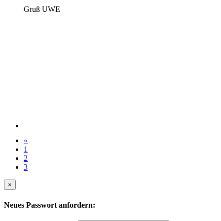
Gruß UWE
«
1
2
3
×
Neues Passwort anfordern: