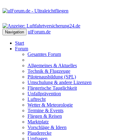
ulForum
.de
Navigation
Start
Forum
Gesamtes Forum
Allgemeines & Aktuelles
Technik & Flugzeuge
Pilotenausbildung (SPL)
Umschulung & andere Lizenzen
Fliegerische Tauglichkeit
Unfallprävention
Luftrecht
Wetter & Meteorologie
Termine & Events
Fliegen & Reisen
Marktplatz
Vorschläge & Ideen
Plauderecke
Umfragen