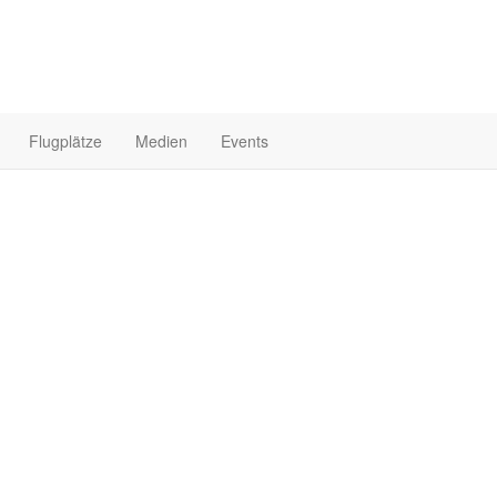
Flugplätze
Medien
Events
Startseite
Fo
kHz umstellen
e auf 8,33 kHz