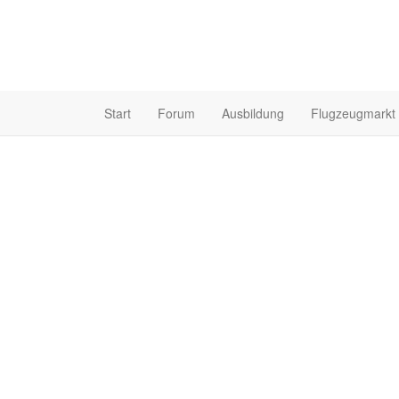
Start
Forum
Ausbildung
Flugzeugmarkt
Funkgeräte auf 8,33 
Funkgerät
umstellen