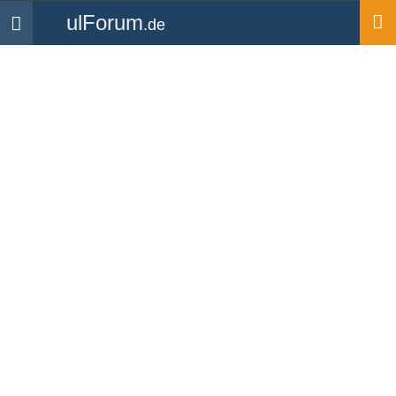
ulForum
.de
Navigation
Startseite
Forum
Technik & Flugzeuge
Skydemon AIP
Forum
-
Technik & Flugzeuge
Anfang
«
5
6
7
»
gelöschter User