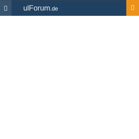
ulForum
.de
Navigation
Startseite
Forum
Technik & Flugzeuge
Vergaservorwärmung
Rotax 912 - Wann
einsetzten ?
Forum
-
Technik & Flugzeuge
Anfang
«
4
5