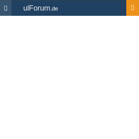
ulForum
.de
Navigation
Startseite
Forum
Technik & Flugzeuge
Flügeltank abdrücken,
Erfahrungen?
Forum
-
Technik & Flugzeuge
«
1
2
Pio13