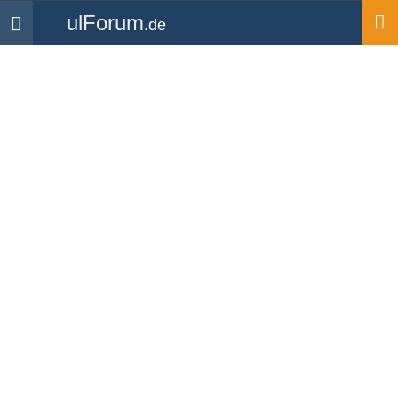
ulForum
.de
Navigation
Startseite
Forum
Allgemeines & Aktuelles
1
2
»
Ende
Flight Design Besitzer /
Flieger / Forum /
Erfahrungsaustausch
Forum
-
Allgemeines & Aktuelles