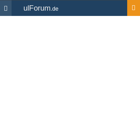
ulForum
.de
Navigation
Startseite
Forum
Allgemeines & Aktuelles
Flugvideos - Womit filmt
und schneidet Ihr?
Forum
-
Allgemeines & Aktuelles
«
3
4
5
»
Ende