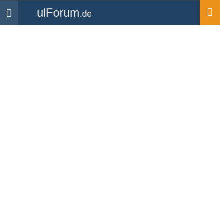
ulForum
.de
Navigation
Startseite
Forum
Allgemeines & Aktuelles
Skylane
Forum
-
Allgemeines & Aktuelles
Anfang
«
6
7
8
»
pepino
...jeder kann doch mal von den Instrumenten in seinem