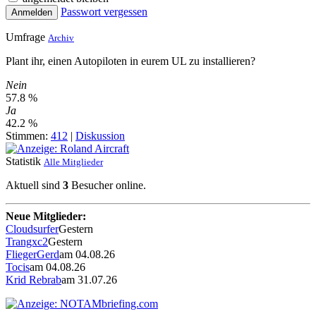
Passwort vergessen
Anmelden
Umfrage
Archiv
Plant ihr, einen Autopiloten in eurem UL zu installieren?
Nein
57.8 %
Ja
42.2 %
Stimmen:
412
|
Diskussion
Statistik
Alle Mitglieder
Aktuell sind
3
Besucher online.
Neue Mitglieder:
Cloudsurfer
Gestern
Trangxc2
Gestern
FliegerGerd
am 04.08.26
Tocis
am 04.08.26
Krid Rebrab
am 31.07.26