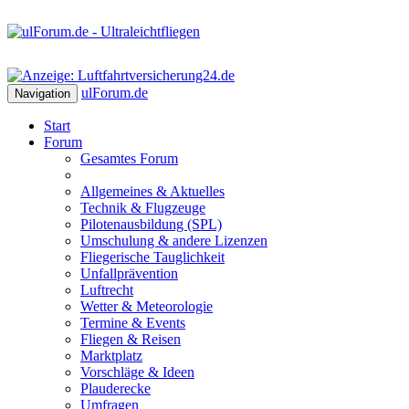
ulForum
.de
Navigation
Start
Forum
Gesamtes Forum
Allgemeines & Aktuelles
Technik & Flugzeuge
Pilotenausbildung (SPL)
Umschulung & andere Lizenzen
Fliegerische Tauglichkeit
Unfallprävention
Luftrecht
Wetter & Meteorologie
Termine & Events
Fliegen & Reisen
Marktplatz
Vorschläge & Ideen
Plauderecke
Umfragen