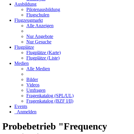
Ausbildung
Pilotenausbildung
Flugschulen
Flugzeugmarkt
Alle Anzeigen
Nur Angebote
Nur Gesuche
Flugplätze
Flugplätze (Karte)
Flugplätze (Liste)
Medien
Alle Medien
Bilder
Videos
Umfragen
Fragenkatalog (SPL/UL)
Fragenkatalog (BZF I/II)
Events
Anmelden
Probebetrieb "Frequency