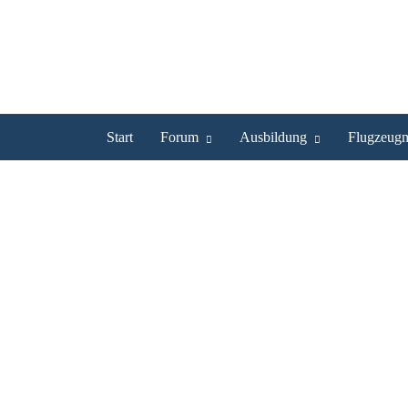
Start
Forum
Ausbildung
Flugzeugm
Flug
Flug
Forum
-
Fliegen & Reisen
«
1
2
3
4