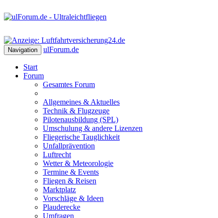
ulForum
.de
Navigation
Start
Forum
Gesamtes Forum
Allgemeines & Aktuelles
Technik & Flugzeuge
Pilotenausbildung (SPL)
Umschulung & andere Lizenzen
Fliegerische Tauglichkeit
Unfallprävention
Luftrecht
Wetter & Meteorologie
Termine & Events
Fliegen & Reisen
Marktplatz
Vorschläge & Ideen
Plauderecke
Umfragen