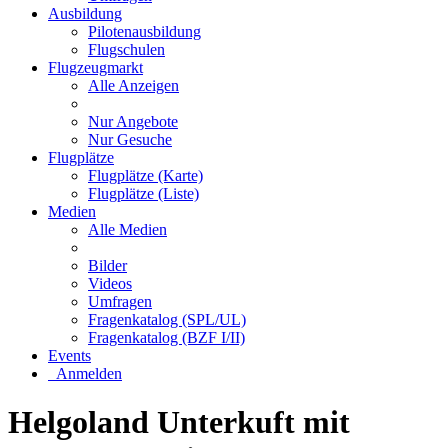
Ausbildung
Pilotenausbildung
Flugschulen
Flugzeugmarkt
Alle Anzeigen
Nur Angebote
Nur Gesuche
Flugplätze
Flugplätze (Karte)
Flugplätze (Liste)
Medien
Alle Medien
Bilder
Videos
Umfragen
Fragenkatalog (SPL/UL)
Fragenkatalog (BZF I/II)
Events
Anmelden
Helgoland Unterkuft mit