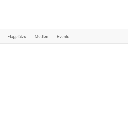
Flugplätze
Medien
Events
Startseite
Fo
ast
 Bein im Knast