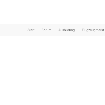
Start
Forum
Ausbildung
Flugzeugmarkt
mit einem Bein im Kn
mit einem
Forum
-
Plauderecke