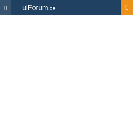
ulForum
.de
Navigation
Startseite
Forum
Plauderecke
Welche Schuhe für
Langzeit wandern ?
Forum
-
Plauderecke
«
1
2
gesperrter User