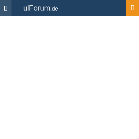
ulForum
.de
Navigation
Startseite
Forum
Termine & Events
6. ulForum.de Treffen 21.
bis 23. August 2015
Forum
-
Termine & Events
Anfang
«
24
25
26
»
mike.lima