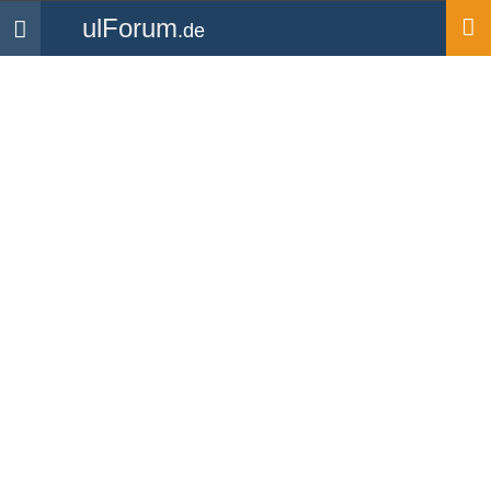
ulForum
.de
Navigation
Startseite
Flugplätze
Flugplatz Lüneburg
(EDHG)
Hier findest Du alle Informationen zum Flugplatz
Lüneburg (EDHG).
Informationen für Piloten zum Flugplatz Lüneburg