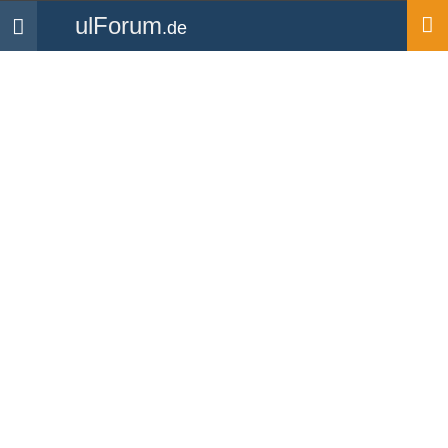
ulForum
.de
Navigation
Startseite
Flugplätze
Flugplatz Landeplatz
Delta Club Wiehengebirge
(UL)
Hier findest Du alle Informationen zum Flugplatz
Landeplatz Delta Club Wiehengebirge (UL).
Informationen für Piloten zum Flugplatz Landeplatz