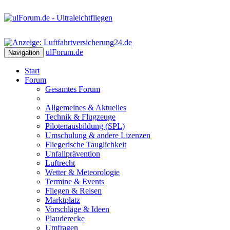
ulForum
.de
Navigation
Start
Forum
Gesamtes Forum
Allgemeines & Aktuelles
Technik & Flugzeuge
Pilotenausbildung (SPL)
Umschulung & andere Lizenzen
Fliegerische Tauglichkeit
Unfallprävention
Luftrecht
Wetter & Meteorologie
Termine & Events
Fliegen & Reisen
Marktplatz
Vorschläge & Ideen
Plauderecke
Umfragen