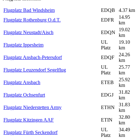
Flugplatz Bad Windsheim
EDQB
4.37 km
14.95
Flugplatz Rothenburg O.d.T.
EDFR
km
19.02
Flugplatz Neustadt/Aisch
EDQN
km
UL
19.10
Flugplatz Ippesheim
Platz
km
24.26
Flugplatz Ansbach-Petersdorf
EDQF
km
UL
25.77
Flugplatz Leuzendorf Segelflug
Platz
km
25.92
Flugplatz Ansbach
ETEB
km
31.82
Flugplatz Ochsenfurt
EDGJ
km
31.83
Flugplatz Niederstetten Army
ETHN
km
32.80
Flugplatz Kitzingen AAF
ETIN
km
UL
34.49
Flugplatz Fürth Seckendorf
Platz
km