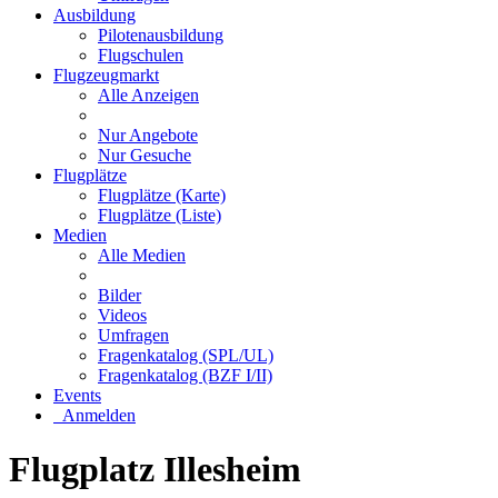
Ausbildung
Pilotenausbildung
Flugschulen
Flugzeugmarkt
Alle Anzeigen
Nur Angebote
Nur Gesuche
Flugplätze
Flugplätze (Karte)
Flugplätze (Liste)
Medien
Alle Medien
Bilder
Videos
Umfragen
Fragenkatalog (SPL/UL)
Fragenkatalog (BZF I/II)
Events
Anmelden
Flugplatz Illesheim