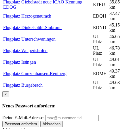
Flugplatz Giebelstadt neue ICAO Kennung
35.85
ETEU
EDQG
km
37.47
Flugplatz Herzogenaurach
EDQH
km
45.15
Flugplatz Dinkelsbühl-Sinbronn
EDND
km
UL
46.65
Flugplatz Unterschwaningen
Platz
km
UL
46.78
Flugplatz Weipertshofen
Platz
km
UL
49.01
Flugplatz Irsingen
Platz
km
49.37
Flugplatz Gunzenhausen-Reutberg
EDMH
km
UL
49.63
Flugplatz Burgebrach
Platz
km
×
Neues Passwort anfordern:
Deine E-Mail-Adresse:
Passwort anfordern
Abbrechen