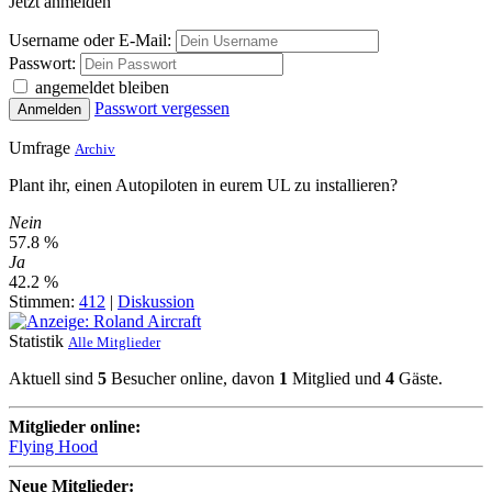
Jetzt anmelden
Username oder E-Mail:
Passwort:
angemeldet bleiben
Passwort vergessen
Anmelden
Umfrage
Archiv
Plant ihr, einen Autopiloten in eurem UL zu installieren?
Nein
57.8 %
Ja
42.2 %
Stimmen:
412
|
Diskussion
Statistik
Alle Mitglieder
Aktuell sind
5
Besucher online, davon
1
Mitglied und
4
Gäste.
Mitglieder online:
Flying Hood
Neue Mitglieder: