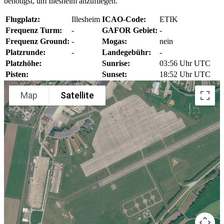
benötigst, um Illesheim anzufliegen.
Flugplatz:
Illesheim
ICAO-Code:
ETIK
Frequenz Turm:
-
GAFOR Gebiet:
-
Frequenz Ground:
-
Mogas:
nein
Platzrunde:
-
Landegebühr:
-
Platzhöhe:
Sunrise:
03:56 Uhr UTC
Pisten:
Sunset:
18:52 Uhr UTC
Map
Satellite